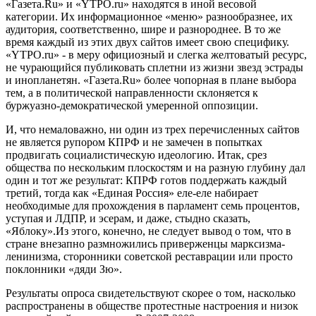
«Газета.Ru» и «YTPO.ru» находятся в иной весовой
категории. Их информационное «меню» разнообразнее, их
аудитория, соответственно, шире и разнороднее. В то же
время каждый из этих двух сайтов имеет свою специфику.
«YTPO.ru» - в меру официозный и слегка желтоватый ресурс,
не чурающийся публиковать сплетни из жизни звезд эстрады
и инопланетян. «Газета.Ru» более чопорная в плане выбора
тем, а в политической направленности склоняется к
буржуазно-демократической умеренной оппозиции.
И, что немаловажно, ни один из трех перечисленных сайтов
не является рупором КПРФ и не замечен в попытках
продвигать социалистическую идеологию. Итак, срез
общества по нескольким плоскостям и на разную глубину дал
один и тот же результат: КПРФ готов поддержать каждый
третий, тогда как «Единая Россия» еле-еле набирает
необходимые для прохождения в парламент семь процентов,
уступая и ЛДПР, и эсерам, и даже, стыдно сказать,
«Яблоку».Из этого, конечно, не следует вывод о том, что в
стране внезапно размножились приверженцы марксизма-
ленинизма, сторонники советской реставрации или просто
поклонники «дяди Зю».
Результаты опроса свидетельствуют скорее о том, насколько
распространены в обществе протестные настроения и низок