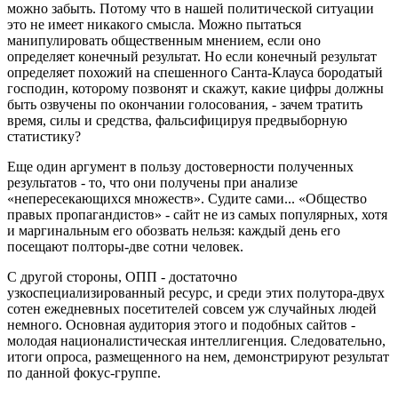
можно забыть. Потому что в нашей политической ситуации
это не имеет никакого смысла. Можно пытаться
манипулировать общественным мнением, если оно
определяет конечный результат. Но если конечный результат
определяет похожий на спешенного Санта-Клауса бородатый
господин, которому позвонят и скажут, какие цифры должны
быть озвучены по окончании голосования, - зачем тратить
время, силы и средства, фальсифицируя предвыборную
статистику?
Еще один аргумент в пользу достоверности полученных
результатов - то, что они получены при анализе
«непересекающихся множеств». Судите сами... «Общество
правых пропагандистов» - сайт не из самых популярных, хотя
и маргинальным его обозвать нельзя: каждый день его
посещают полторы-две сотни человек.
С другой стороны, ОПП - достаточно
узкоспециализированный ресурс, и среди этих полутора-двух
сотен ежедневных посетителей совсем уж случайных людей
немного. Основная аудитория этого и подобных сайтов -
молодая националистическая интеллигенция. Следовательно,
итоги опроса, размещенного на нем, демонстрируют результат
по данной фокус-группе.