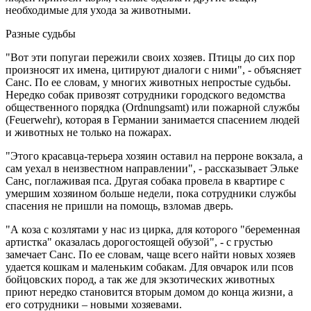
необходимые для ухода за животными.
Разные судьбы
"Вот эти попугаи пережили своих хозяев. Птицы до сих пор
произносят их имена, цитируют диалоги с ними", - объясняет
Санс. По ее словам, у многих животных непростые судьбы.
Нередко собак привозят сотрудники городского ведомства
общественного порядка (Ordnungsamt) или пожарной службы
(Feuerwehr), которая в Германии занимается спасением людей
и животных не только на пожарах.
"Этого красавца-терьера хозяин оставил на перроне вокзала, а
сам уехал в неизвестном направлении", - рассказывает Эльке
Санс, поглаживая пса. Другая собака провела в квартире с
умершим хозяином больше недели, пока сотрудники службы
спасения не пришли на помощь, взломав дверь.
"А коза с козлятами у нас из цирка, для которого "беременная
артистка" оказалась дорогостоящей обузой", - с грустью
замечает Санс. По ее словам, чаще всего найти новых хозяев
удается кошкам и маленьким собакам. Для овчарок или псов
бойцовских пород, а так же для экзотических животных
приют нередко становится вторым домом до конца жизни, а
его сотрудники – новыми хозяевами.