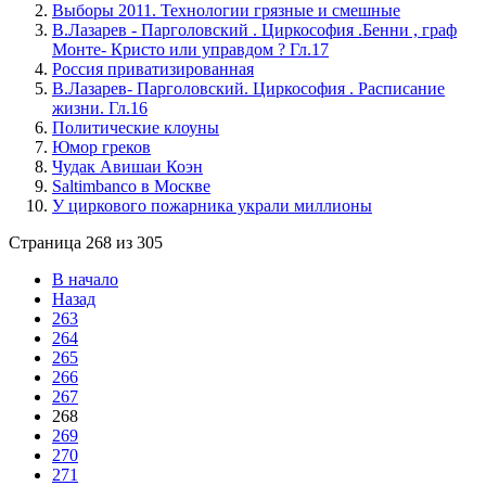
Выборы 2011. Технологии грязные и смешные
В.Лазарев - Парголовский . Циркософия .Бенни , граф
Монте- Кристо или управдом ? Гл.17
Россия приватизированная
В.Лазарев- Парголовский. Циркософия . Расписание
жизни. Гл.16
Политические клоуны
Юмор греков
Чудак Авишаи Коэн
Saltimbanco в Москве
У циркового пожарника украли миллионы
Страница 268 из 305
В начало
Назад
263
264
265
266
267
268
269
270
271