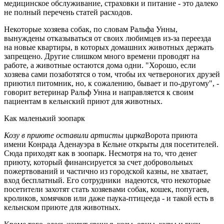
медицинское обслуживание, страховки и питание - это далеко
не полный перечень статей расходов.
Некоторые хозяева собак, по словам Ральфа Унны,
вынуждены отказываться от своих любимцев из-за переезда
на новые квартиры, в которых домашних животных держать
запрещено. Другие слишком много времени проводят на
работе, а животные остаются дома одни. "Хорошо, если
хозяева сами позаботятся о том, чтобы их четвероногих друзей
приютил питомник, но, к сожалению, бывает и по-другому", -
говорит ветеринар Ральф Унна и направляется к своим
пациентам в кельнский приют для животных.
Как маленький зоопарк
Козу в приюте оставили артисты цирка
Ворота приюта
имени Конрада Аденауэра в Кельне открыты для посетителей.
Сюда приходят как в зоопарк. Несмотря на то, что денег
приюту, который финансируется за счет добровольных
пожертвований и частично из городской казны, не хватает,
вход бесплатный. Его сотрудники надеются, что некоторые
посетители захотят стать хозяевами собак, кошек, попугаев,
кроликов, хомячков или даже паука-птицееда - и такой есть в
кельнском приюте для животных.