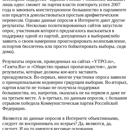
лишь одно: сможет ли партия власти повторить успех 2007
года и завоевать конституционное большинство в парламенте
или придется довольствоваться простым арифметическим
перевесом. Однако данные опросов в Интернете дают другие
результаты. Несколько политизированных сайтов запустили
опрос, участникам которого предлагалось высказаться в
поддержку одной из партий, допущенных к выборам(либо
заявить о своем намерении проигнорировать волеизъявление,
испортив бюллетень или просто бойкотировать выборы, сидя
дома).
Результаты опросов, проведенных на сайтах «YTPO.ru»,
«Газета.Ru» и «Общество правых пропагандистов», дали
результаты, которые должны кое-кого заставить
призадуматься. Во-первых, многие участники опроса заявили
о принципиальном недоверии грядущим выборам. Во-вторых,
партия власти не только не получила поддержки
большинства, но, напротив, оказалась не на первом и даже не
на третьем месте. А в-третьих, по данным опросов, с большим
отрывом победила Коммунистическая партия Российской
Федерации.
Являются ли данные опросов в Интернете объективными,
следует ли воспринимать их всерьез? Да, являются, да,
следует. И на то имеются весомые основания.