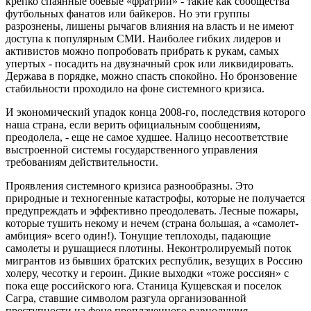
крепко спаянные боевые «фратрии» - такие как сообщества
футбольных фанатов или байкеров. Но эти группы
разрознены, лишены рычагов влияния на власть и не имеют
доступа к популярным СМИ. Наиболее гибких лидеров и
активистов можно попробовать прибрать к рукам, самых
упертых - посадить на двузначный срок или ликвидировать.
Держава в порядке, можно спасть спокойно. Но бронзовение
стабильности проходило на фоне системного кризиса.
И экономический упадок конца 2008-го, последствия которого
наша страна, если верить официальным сообщениям,
преодолела, - еще не самое худшее. Налицо несоответствие
выстроенной системы государственного управления
требованиям действительности.
Проявления системного кризиса разнообразны. Это
природные и техногенные катастрофы, которые не получается
предупреждать и эффективно преодолевать. Лесные пожары,
которые тушить некому и нечем (страна большая, а «самолет-
амбиция» всего один!). Тонущие теплоходы, падающие
самолеты и рушащиеся плотины. Неконтролируемый поток
мигрантов из бывших братских республик, везущих в Россию
холеру, чесотку и героин. Дикие выходки «тоже россиян» с
пока еще российского юга. Станица Кущевская и поселок
Сагра, ставшие символом разгула организованной
преступности на фоне проплаченного равнодушия