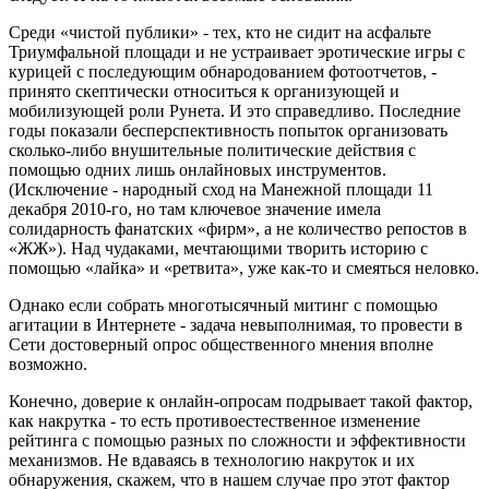
Среди «чистой публики» - тех, кто не сидит на асфальте
Триумфальной площади и не устраивает эротические игры с
курицей с последующим обнародованием фотоотчетов, -
принято скептически относиться к организующей и
мобилизующей роли Рунета. И это справедливо. Последние
годы показали бесперспективность попыток организовать
сколько-либо внушительные политические действия с
помощью одних лишь онлайновых инструментов.
(Исключение - народный сход на Манежной площади 11
декабря 2010-го, но там ключевое значение имела
солидарность фанатских «фирм», а не количество репостов в
«ЖЖ»). Над чудаками, мечтающими творить историю с
помощью «лайка» и «ретвита», уже как-то и смеяться неловко.
Однако если собрать многотысячный митинг с помощью
агитации в Интернете - задача невыполнимая, то провести в
Сети достоверный опрос общественного мнения вполне
возможно.
Конечно, доверие к онлайн-опросам подрывает такой фактор,
как накрутка - то есть противоестественное изменение
рейтинга с помощью разных по сложности и эффективности
механизмов. Не вдаваясь в технологию накруток и их
обнаружения, скажем, что в нашем случае про этот фактор