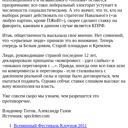
призрачными: все-таки либеральный электорат уступает в
численности социалистическому. А это значит, что те, кто на
выборах решит действовать по стратегии Навального («за
любую партию, кроме ПЖиВ!»), скорее сделают ставку на
фаворита, каковым в данном случае является КПРФ.
Итак, общественность высказала свое мнение. Нет сомнений,
что «серьезные люди» приняли это во внимание. Теперь
очередь за Белым домом, Старой площадью и Кремлем.
Люди, руководившие страной последние 12 лет,
декларировали принципы «компромисс - удел слабых» и
«никаких переговоров с ...». Правда, иногда они все-таки шли
на компромиссы и переговоры - если сталкивались с
давлением реальной силы и проще было договориться, чем
пытаться подавить. Однако сейчас ставки слишком высоки: на
кону монополия на власть.
Уже совсем скоро мы узнаем, чем разрешится это
противоречие.
Владимир Титов, Александр Газов
Источник:
specletter.com
Всемирный Фестиваль Клоунов 2011