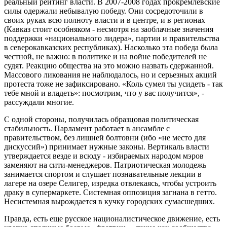
реальный рейтинг власти. В 2007-2008 годах прокремлевские
силы одержали небывалую победу. Они сосредоточили в
своих руках всю полноту власти и в центре, и в регионах
(Кавказ стоит особняком - несмотря на заоблачные значения
поддержки «национального лидера», партии и правительства
в северокавказских республиках). Насколько эта победа была
честной, не важно: в политике и на войне победителей не
судят. Реакцию общества на это можно назвать сдержанной.
Массового ликования не наблюдалось, но и серьезных акций
протеста тоже не зафиксировано. «Коль сумел ты усидеть - так
тебе мной и владеть»: посмотрим, что у вас получится», -
рассуждали многие.
С одной стороны, получилась образцовая политическая
стабильность. Парламент работает в ансамбле с
правительством, без лишней болтовни (ибо «не место для
дискуссий») принимает нужные законы. Вертикаль власти
утверждается везде и всюду - избираемых народом мэров
заменяют на сити-менеджеров. Патриотическая молодежь
занимается спортом и слушает познавательные лекции в
лагере на озере Селигер, изредка отвлекаясь, чтобы устроить
драку в супермаркете. Системная оппозиция загнана в гетто.
Несистемная вырождается в кучку городских сумасшедших.
Правда, есть еще русское националистическое движение, есть