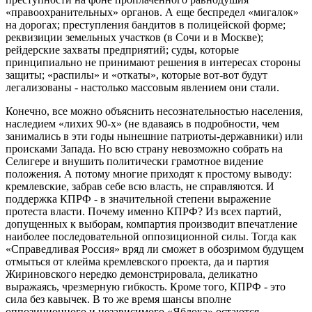
«правоохранительных» органов. А еще беспредел «мигалок»
на дорогах; преступления бандитов в полицейской форме;
реквизиции земельных участков (в Сочи и в Москве);
рейдерские захваты предприятий; суды, которые
принципиально не принимают решения в интересах стороны
защиты; «распилы» и «откаты», которые вот-вот будут
легализованы - настолько массовым явлением они стали.
Конечно, все можно объяснить несознательностью населения,
наследием «лихих 90-х» (не вдаваясь в подробности, чем
занимались в эти годы нынешние патриоты-державники) или
происками Запада. Но всю страну невозможно собрать на
Селигере и внушить политически грамотное видение
положения. А потому многие приходят к простому выводу:
кремлевские, забрав себе всю власть, не справляются. И
поддержка КПРФ - в значительной степени выражение
протеста власти. Почему именно КПРФ? Из всех партий,
допущенных к выборам, компартия производит впечатление
наиболее последовательной оппозиционной силы. Тогда как
«Справедливая Россия» вряд ли сможет в обозримом будущем
отмыться от клейма кремлевского проекта, да и партия
Жириновского нередко демонстрировала, деликатно
выражаясь, чрезмерную гибкость. Кроме того, КПРФ - это
сила без кавычек. В то же время шансы вполне
оппозиционного и независимого «Яблока» остаются