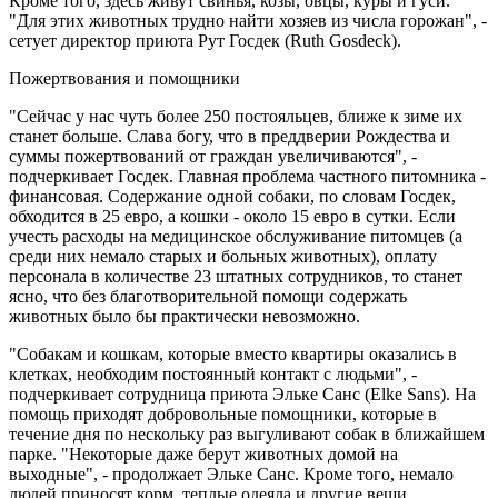
Кроме того, здесь живут свинья, козы, овцы, куры и гуси.
"Для этих животных трудно найти хозяев из числа горожан", -
сетует директор приюта Рут Госдек (Ruth Gosdeck).
Пожертвования и помощники
"Сейчас у нас чуть более 250 постояльцев, ближе к зиме их
станет больше. Слава богу, что в преддверии Рождества и
суммы пожертвований от граждан увеличиваются", -
подчеркивает Госдек. Главная проблема частного питомника -
финансовая. Содержание одной собаки, по словам Госдек,
обходится в 25 евро, а кошки - около 15 евро в сутки. Если
учесть расходы на медицинское обслуживание питомцев (а
среди них немало старых и больных животных), оплату
персонала в количестве 23 штатных сотрудников, то станет
ясно, что без благотворительной помощи содержать
животных было бы практически невозможно.
"Собакам и кошкам, которые вместо квартиры оказались в
клетках, необходим постоянный контакт с людьми", -
подчеркивает сотрудница приюта Эльке Санс (Elke Sans). На
помощь приходят добровольные помощники, которые в
течение дня по нескольку раз выгуливают собак в ближайшем
парке. "Некоторые даже берут животных домой на
выходные", - продолжает Эльке Санс. Кроме того, немало
людей приносят корм, теплые одеяла и другие вещи,