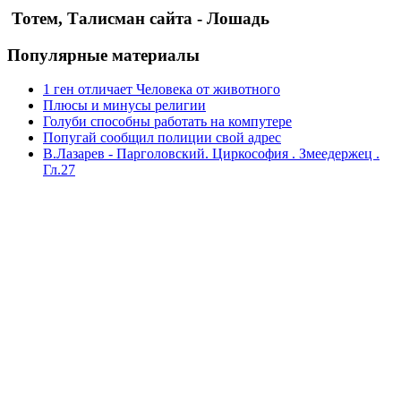
Тотем, Талисман сайта - Лошадь
Популярные материалы
1 ген отличает Человека от животного
Плюсы и минусы религии
Голуби способны работать на компутере
Попугай сообщил полиции свой адрес
В.Лазарев - Парголовский. Циркософия . Змеедержец .
Гл.27