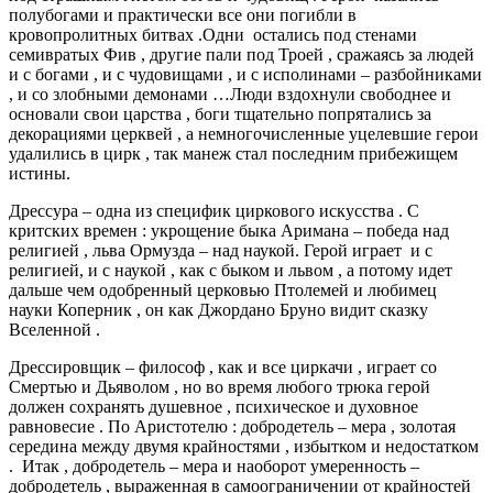
полубогами и практически все они погибли в
кровопролитных битвах .Одни остались под стенами
семивратых Фив , другие пали под Троей , сражаясь за людей
и с богами , и с чудовищами , и с исполинами – разбойниками
, и со злобными демонами …Люди вздохнули свободнее и
основали свои царства , боги тщательно попрятались за
декорациями церквей , а немногочисленные уцелевшие герои
удалились в цирк , так манеж стал последним прибежищем
истины.
Дрессура – одна из специфик циркового искусства . С
критских времен : укрощение быка Аримана – победа над
религией , льва Ормузда – над наукой. Герой играет и с
религией, и с наукой , как с быком и львом , а потому идет
дальше чем одобренный церковью Птолемей и любимец
науки Коперник , он как Джордано Бруно видит сказку
Вселенной .
Дрессировщик – философ , как и все циркачи , играет со
Смертью и Дьяволом , но во время любого трюка герой
должен сохранять душевное , психическое и духовное
равновесие . По Аристотелю : добродетель – мера , золотая
середина между двумя крайностями , избытком и недостатком
. Итак , добродетель – мера и наоборот умеренность –
добродетель , выраженная в самоограничении от крайностей