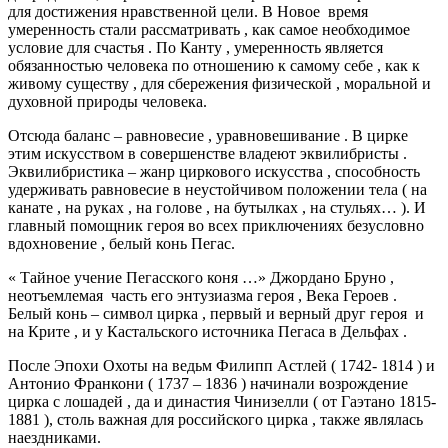
для достижения нравственной цели. В Новое время
умеренность стали рассматривать , как самое необходимое
условие для счастья . По Канту , умеренность является
обязанностью человека по отношению к самому себе , как к
живому существу , для сбережения физической , моральной и
духовной природы человека.
Отсюда баланс – равновесие , уравновешивание . В цирке
этим искусством в совершенстве владеют эквилибристы .
Эквилибристика – жанр циркового искусства , способность
удерживать равновесие в неустойчивом положении тела ( на
канате , на руках , на голове , на бутылках , на стульях… ). И
главный помощник героя во всех приключениях безусловно
вдохновение , белый конь Пегас.
« Тайное учение Пегасского коня …» Джордано Бруно ,
неотъемлемая часть его энтузиазма героя , Века Героев .
Белый конь – символ цирка , первый и верный друг героя и
на Крите , и у Кастальского источника Пегаса в Дельфах .
После Эпохи Охоты на ведьм Филипп Астлей ( 1742- 1814 ) и
Антонио Франкони ( 1737 – 1836 ) начинали возрождение
цирка с лошадей , да и династия Чинизелли ( от Гаэтано 1815-
1881 ), столь важная для российского цирка , также являлась
наездниками.